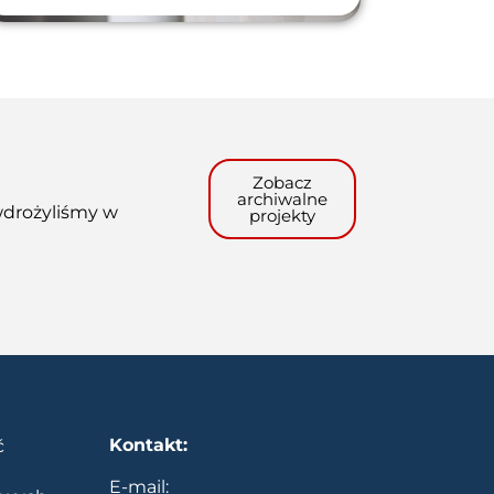
Zobacz
archiwalne
wdrożyliśmy w
projekty
Kontakt:
ć
E-mail: